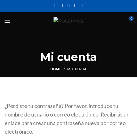
0
Mi cuenta
HOME
MI CUENTA
¿Perdiste tu contraseña? Por favor, introduce tu
nombre de usuario o correo electrónico. Recibirás un
enlace para crear una contraseña nueva por correo
electrónico.