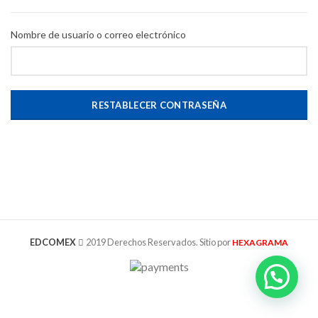
Nombre de usuario o correo electrónico
RESTABLECER CONTRASEÑA
EDCOMEX
2019 Derechos Reservados. Sitio por
HEXAGRAMA