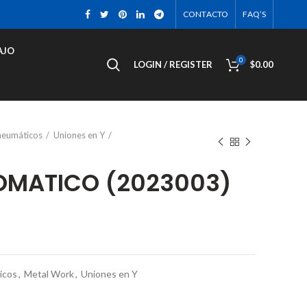
CONTACTO
FAQ’S
AJO
0
LOGIN / REGISTER
$
0.00
neumáticos
Uniones en Y
OMATICO (2023003)
icos
,
Metal Work
,
Uniones en Y