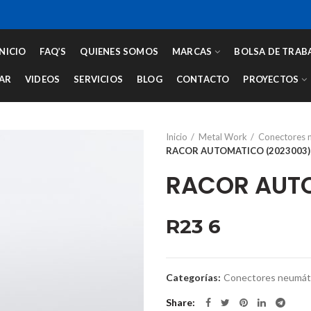
INICIO
FAQ’S
QUIENES SOMOS
MARCAS
BOLSA DE TRAB
AR
VIDEOS
SERVICIOS
BLOG
CONTACTO
PROYECTOS
Inicio
Metal Work
Conectores 
RACOR AUTOMATICO (2023003)
RACOR AUT
R23 6
Categorías:
Conectores neumát
Share