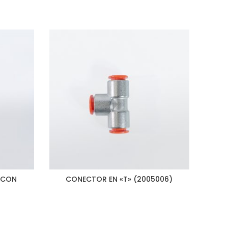
 CON
CONECTOR EN «T» (2005006)
C