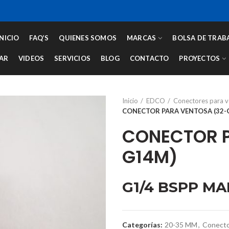
INICIO
FAQ’S
QUIENES SOMOS
MARCAS
BOLSA DE TRAB
AR
VIDEOS
SERVICIOS
BLOG
CONTACTO
PROYECTOS
Inicio
EDCO
Conectores para 
CONECTOR PARA VENTOSA (32-
CONECTOR P
G14M)
G1/4 BSPP MA
Categorías:
20-35 MM
,
Conecto