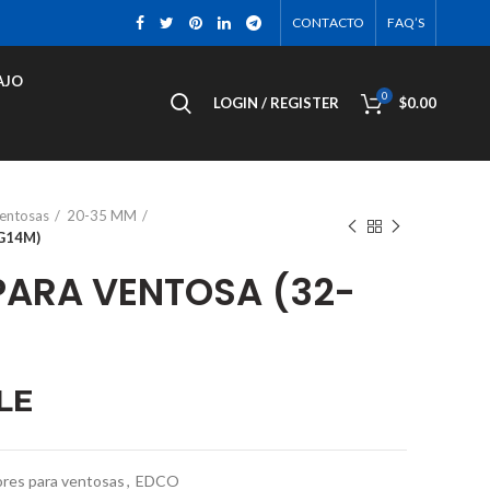
CONTACTO
FAQ’S
AJO
0
LOGIN / REGISTER
$
0.00
ventosas
20-35 MM
G14M)
ARA VENTOSA (32-
LE
res para ventosas
,
EDCO