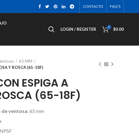
CONTACTO
FAQ’S
AJO
0
LOGIN / REGISTER
$
0.00
ventosas
65 MM
SA Y ROSCA (65-18F)
ON ESPIGA A
ROSCA (65-18F)
 de ventosa:
65 mm
a
 NPSF