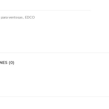
 para ventosas
,
EDCO
ES (0)