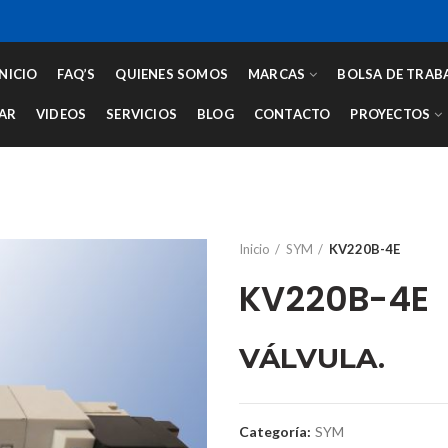
INICIO
FAQ’S
QUIENES SOMOS
MARCAS
BOLSA DE TRAB
AR
VIDEOS
SERVICIOS
BLOG
CONTACTO
PROYECTOS
Inicio
SYM
KV220B-4E
KV220B-4E
VÁLVULA.
Categoría:
SYM