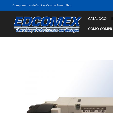
Componentes de Vacío y Control Neumático
CATALOGO
CÓMO COMPR