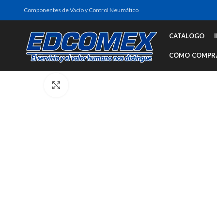
Componentes de Vacío y Control Neumático
CATALOGO
CÓMO COMPR
Click to enlarge