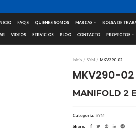
INICIO
FAQ’S
QUIENES SOMOS
MARCAS
BOLSA DE TRAB
AR
VIDEOS
SERVICIOS
BLOG
CONTACTO
PROYECTOS
Inicio
SYM
MKV290-02
MKV290-02
MANIFOLD 2 
Categoría:
SYM
Share