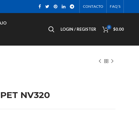
CONTACTO
FAQ’S
AJO
0
LOGIN / REGISTER
$
0.00
PET NV320