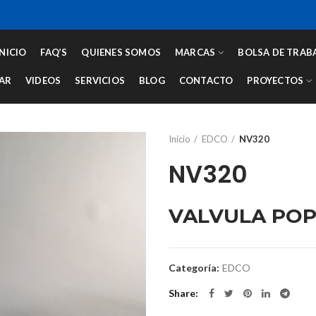
INICIO
FAQ’S
QUIENES SOMOS
MARCAS
BOLSA DE TRAB
AR
VIDEOS
SERVICIOS
BLOG
CONTACTO
PROYECTOS
Inicio
EDCO
NV320
NV320
VALVULA POP
Categoría:
EDCO
Share