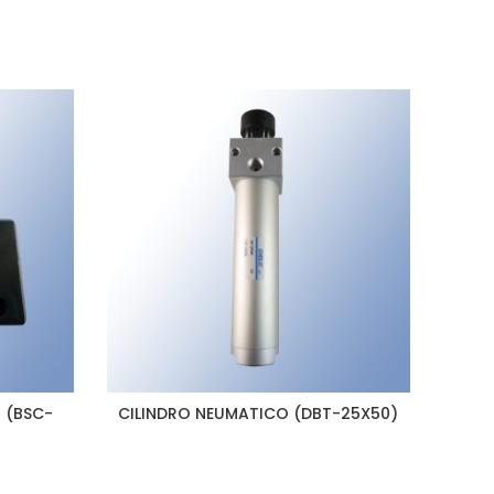
d (BSC-
CILINDRO NEUMATICO (DBT-25X50)
VENT