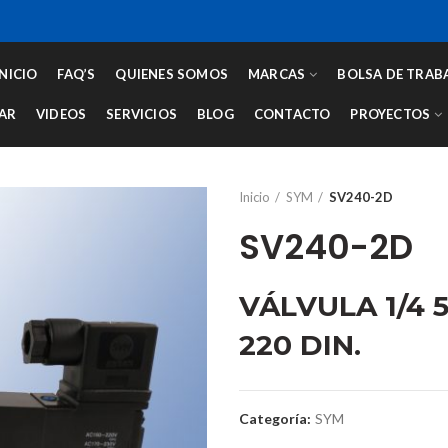
INICIO
FAQ’S
QUIENES SOMOS
MARCAS
BOLSA DE TRAB
AR
VIDEOS
SERVICIOS
BLOG
CONTACTO
PROYECTOS
Inicio
SYM
SV240-2D
SV240-2D
VÁLVULA 1/4 
220 DIN.
Categoría:
SYM