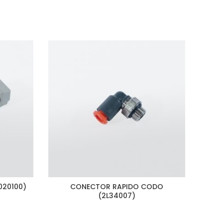
020100)
CONECTOR RAPIDO CODO
C
(2L34007)