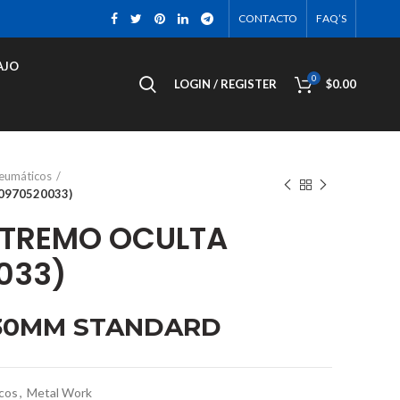
CONTACTO
FAQ’S
AJO
0
LOGIN / REGISTER
$
0.00
neumáticos
0970520033)
XTREMO OCULTA
033)
30MM STANDARD
cos
,
Metal Work