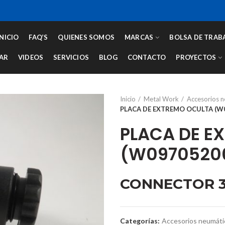
INICIO
FAQ’S
QUIENES SOMOS
MARCAS
BOLSA DE TRAB
AR
VIDEOS
SERVICIOS
BLOG
CONTACTO
PROYECTOS
Inicio
Metal Work
Accesorios 
PLACA DE EXTREMO OCULTA (W
PLACA DE E
(W0970520
CONNECTOR 
Categorías:
Accesorios neumáti