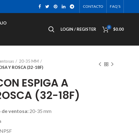
CONTACTO
FAQ’S
AJO
0
LOGIN / REGISTER
$
0.00
ventosas
20-35 MM
SA Y ROSCA (32-18F)
ON ESPIGA A
ROSCA (32-18F)
 de ventosa:
20-35 mm
a
 NPSF