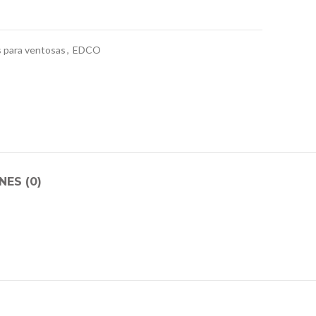
 para ventosas
,
EDCO
ES (0)