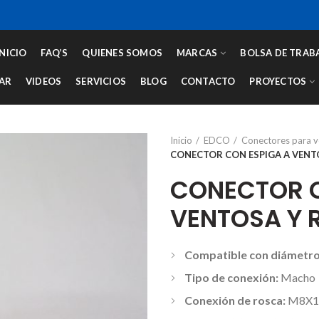
INICIO
FAQ’S
QUIENES SOMOS
MARCAS
BOLSA DE TRAB
AR
VIDEOS
SERVICIOS
BLOG
CONTACTO
PROYECTOS
Inicio
EDCO
Conectores para 
CONECTOR CON ESPIGA A VENTO
CONECTOR C
VENTOSA Y 
Compatible con diámetro
Tipo de conexión:
Macho
Conexión de rosca:
M8X1