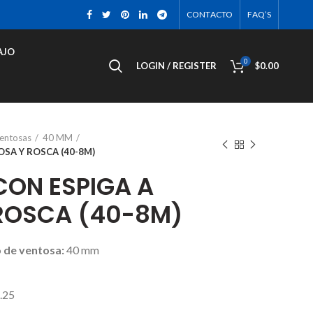
CONTACTO
FAQ’S
AJO
0
LOGIN / REGISTER
$
0.00
ventosas
40 MM
SA Y ROSCA (40-8M)
ON ESPIGA A
ROSCA (40-8M)
 de ventosa:
40 mm
.25