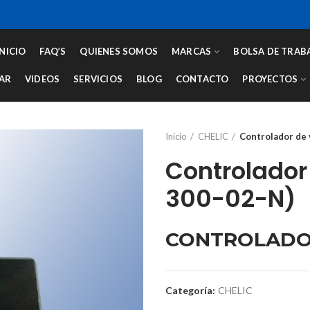
INICIO
FAQ’S
QUIENES SOMOS
MARCAS
BOLSA DE TRAB
AR
VIDEOS
SERVICIOS
BLOG
CONTACTO
PROYECTOS
Inicio
CHELIC
Controlador de 
Controlador
300-02-N)
CONTROLADO
Categoría:
CHELIC