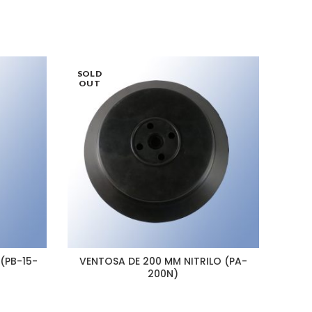
SOLD
OUT
(PB-15-
VENTOSA DE 200 MM NITRILO (PA-
VEN
200N)