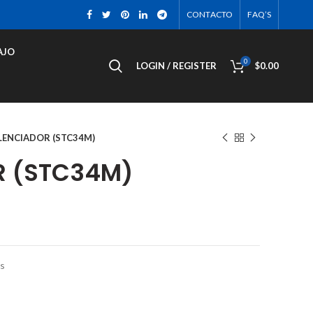
CONTACTO
FAQ’S
AJO
0
LOGIN / REGISTER
$
0.00
LENCIADOR (STC34M)
R (STC34M)
es