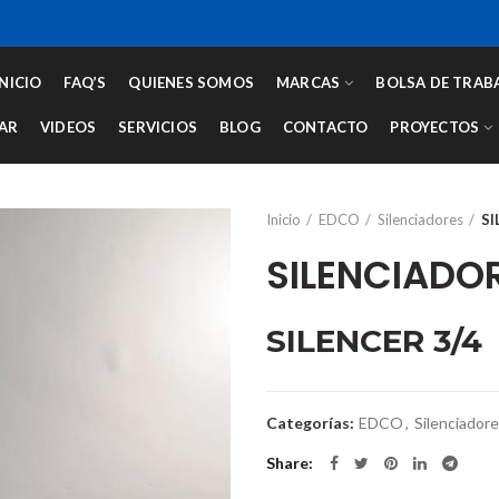
INICIO
FAQ’S
QUIENES SOMOS
MARCAS
BOLSA DE TRAB
AR
VIDEOS
SERVICIOS
BLOG
CONTACTO
PROYECTOS
Inicio
EDCO
Silenciadores
SI
SILENCIADO
SILENCER 3/4
Categorías:
EDCO
,
Silenciador
Share