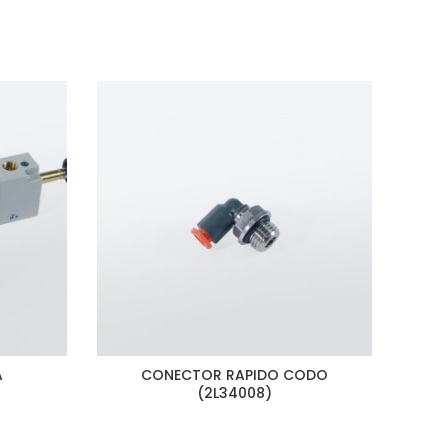
A
CONECTOR RAPIDO CODO
VALV
(2L34008)