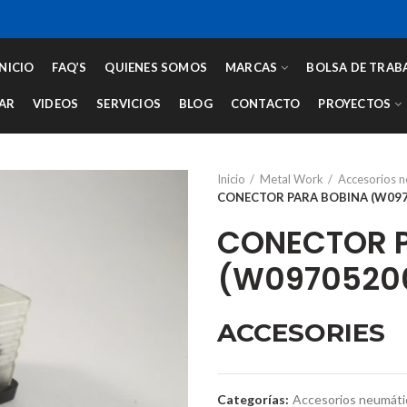
INICIO
FAQ’S
QUIENES SOMOS
MARCAS
BOLSA DE TRAB
AR
VIDEOS
SERVICIOS
BLOG
CONTACTO
PROYECTOS
Inicio
Metal Work
Accesorios 
CONECTOR PARA BOBINA (W097
CONECTOR P
(W0970520
ACCESORIES
Categorías:
Accesorios neumáti