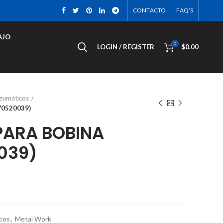
CONTACTO
FAQ’S
AJO
0
LOGIN / REGISTER
$
0.00
neumáticos
0520039)
ARA BOBINA
039)
cos
,
Metal Work