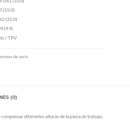
:
0.61 (10.0)
7 (15.0)
62 (25.0)
9 (9.9)
ilo / TPV
ntosas de vacío
ES (0)
 compensar diferentes alturas de la pieza de trabajo.