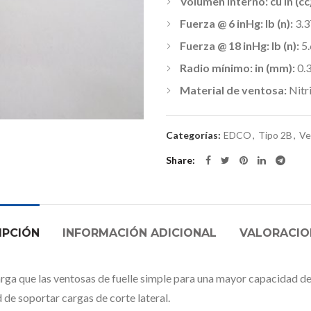
Volumen interno: cu in (cc)
Fuerza @ 6 inHg: lb (n):
3.3
Fuerza @ 18 inHg: lb (n):
5.
Radio mínimo: in (mm):
0.3
Material de ventosa:
Nitr
Categorías:
EDCO
,
Tipo 2B
,
Ve
Share
IPCIÓN
INFORMACIÓN ADICIONAL
VALORACION
arga que las ventosas de fuelle simple para una mayor capacidad de
 de soportar cargas de corte lateral.