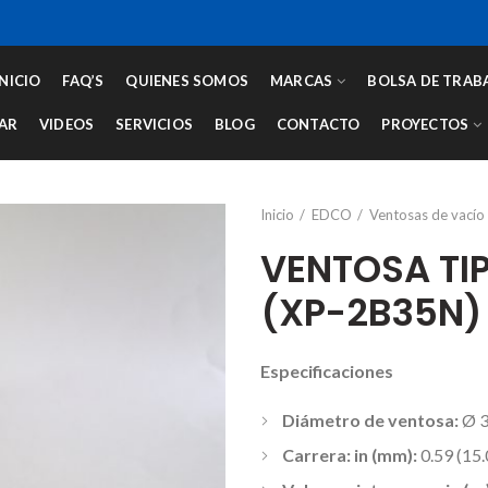
INICIO
FAQ’S
QUIENES SOMOS
MARCAS
BOLSA DE TRAB
AR
VIDEOS
SERVICIOS
BLOG
CONTACTO
PROYECTOS
Inicio
EDCO
Ventosas de vacío
VENTOSA TIP
(XP-2B35N)
Especificaciones
Diámetro de ventosa:
Ø 
Carrera: in (mm):
0.59 (15.