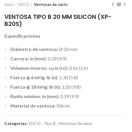
Inicio
EDCO
Ventosas de vacío
VENTOSA TIPO B 20 MM SILICON (XP-
B20S)
Especificaciones
Diámetro de ventosa:
Ø 20 mm
Carrera: in (mm):
0.39 (9.9)
Volumen interno: cu in (cc):
0.16 (2.6)
Fuerza @ 6 inHg: lb (n):
1.30 (5.8)
Fuerza @ 18 inHg: lb (n):
2.20 (9.8)
Radio mínimo: in (mm):
0.39 (9.9)
Material de ventosa:
Silicón
Categorías:
EDCO
,
Tipo B
,
Ventosas de vacío