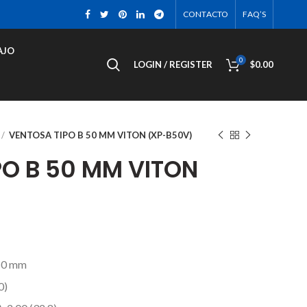
CONTACTO
FAQ’S
AJO
0
LOGIN / REGISTER
$
0.00
VENTOSA TIPO B 50 MM VITON (XP-B50V)
PO B 50 MM VITON
50 mm
0)