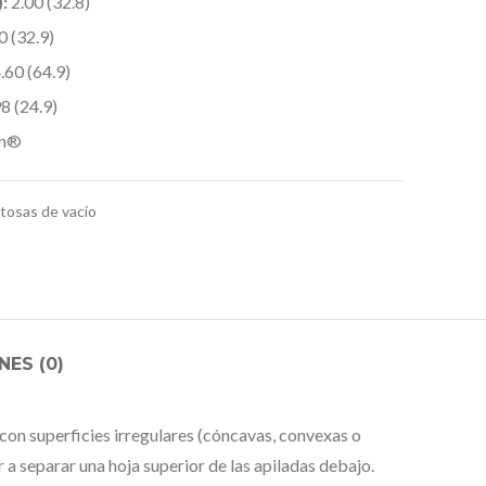
:
2.00 (32.8)
0 (32.9)
.60 (64.9)
8 (24.9)
on®
tosas de vacío
ES (0)
 con superficies irregulares (cóncavas, convexas o
 a separar una hoja superior de las apiladas debajo.