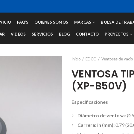
INICIO
FAQ’S
QUIENES SOMOS
MARCAS
BOLSA DE TRAB
AR
VIDEOS
SERVICIOS
BLOG
CONTACTO
PROYECTOS
Inicio
EDCO
Ventosas de vacío
VENTOSA TI
(XP-B50V)
Especificaciones
Diámetro de ventosa:
Ø 
Carrera: in (mm):
0.79 (20.