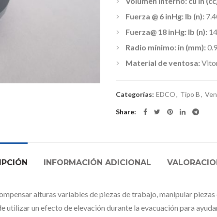
Volumen interno: cu in (cc)
Fuerza @ 6 inHg: lb (n):
7.4
Fuerza@ 18 inHg: lb (n):
14
Radio mínimo: in (mm):
0.9
Material de ventosa:
Vit
Categorías:
EDCO
,
Tipo B
,
Ven
Share
IPCIÓN
INFORMACIÓN ADICIONAL
VALORACION
compensar alturas variables de piezas de trabajo, manipular piezas
e utilizar un efecto de elevación durante la evacuación para ayudar