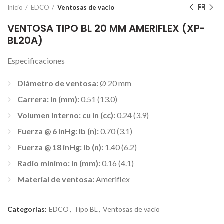
Inicio
EDCO
Ventosas de vacío
VENTOSA TIPO BL 20 MM AMERIFLEX (XP-
BL20A)
Especificaciones
Diámetro de ventosa:
Ø 20 mm
Carrera: in (mm):
0.51 (13.0)
Volumen interno: cu in (cc):
0.24 (3.9)
Fuerza @ 6 inHg: lb (n):
0.70 (3.1)
Fuerza @ 18 inHg: lb (n):
1.40 (6.2)
Radio mínimo: in (mm):
0.16 (4.1)
Material de ventosa:
Ameriflex
Categorías:
EDCO
,
Tipo BL
,
Ventosas de vacío