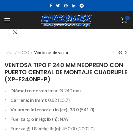
0
Click to enlarge
Inicio
EDCO
Ventosas de vacío
VENTOSA TIPO F 240 MM NEOPRENO CON
PUERTO CENTRAL DE MONTAJE CUADRUPLE
(XP-F240NP-P)
Diámetro de ventosa:
Ø 240 mm
Carrera: in (mm):
0.62 (15.7)
Volumen interno: cu in (cc): 33.0 (541.0)
Fuerza @ 6 inHg: lb (n): N/A
Fuerza @ 18 inHg: lb (n):
450.00 (2002.0)