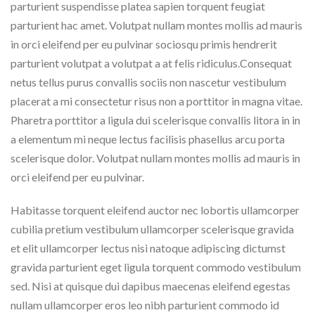
parturient suspendisse platea sapien torquent feugiat
parturient hac amet. Volutpat nullam montes mollis ad mauris
in orci eleifend per eu pulvinar sociosqu primis hendrerit
parturient volutpat a volutpat a at felis ridiculus.
Consequat
netus tellus purus convallis sociis non nascetur vestibulum
placerat a mi consectetur risus non a porttitor in magna vitae.
Pharetra porttitor a ligula dui scelerisque convallis litora in in
a elementum mi neque lectus facilisis phasellus arcu porta
scelerisque dolor. Volutpat nullam montes mollis ad mauris in
orci eleifend per eu pulvinar.
Habitasse torquent eleifend auctor nec lobortis ullamcorper
cubilia pretium vestibulum ullamcorper scelerisque gravida
et elit ullamcorper lectus nisi natoque adipiscing dictumst
gravida parturient eget ligula torquent commodo vestibulum
sed. Nisi at quisque dui dapibus maecenas eleifend egestas
nullam ullamcorper eros leo nibh parturient commodo id