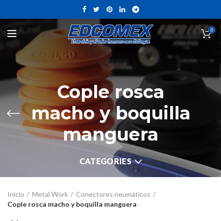
0
Cople rosca
macho y boquilla
manguera
CATEGORIES
Inicio
Metal Work
Conectores neumáticos
Cople rosca macho y boquilla manguera