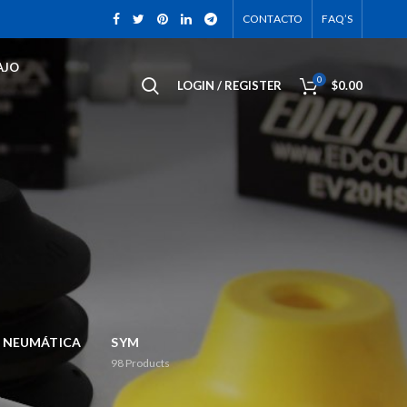
CONTACTO
FAQ’S
AJO
0
LOGIN / REGISTER
$
0.00
 NEUMÁTICA
SYM
98
Products