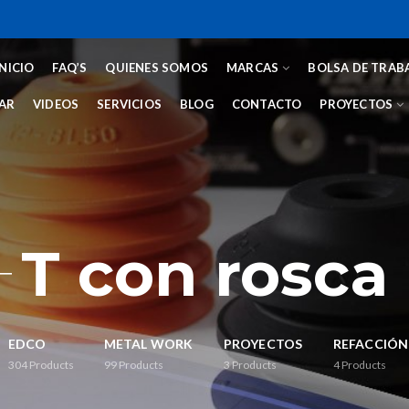
INICIO
FAQ’S
QUIENES SOMOS
MARCAS
BOLSA DE TRAB
AR
VIDEOS
SERVICIOS
BLOG
CONTACTO
PROYECTOS
T con rosca
EDCO
METAL WORK
PROYECTOS
REFACCIÓN
304
Products
99
Products
3
Products
4
Products