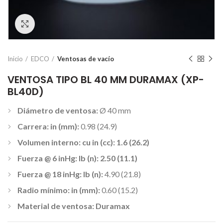
Click to enlarge
Inicio
EDCO
Ventosas de vacío
VENTOSA TIPO BL 40 MM DURAMAX (XP-
BL40D)
Diámetro de ventosa:
Ø 40 mm
Carrera: in (mm):
0.98 (24.9)
Volumen interno: cu in (cc): 1.6 (26.2)
Fuerza @ 6 inHg: lb (n): 2.50 (11.1)
Fuerza @ 18 inHg: lb (n):
4.90 (21.8)
Radio mínimo: in (mm):
0.60 (15.2)
Material de ventosa: Duramax